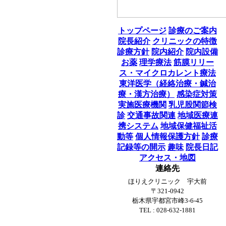
トップページ
診療のご案内
院長紹介
クリニックの特徴
診療方針
院内紹介
院内設備
お薬
理学療法
筋膜リリー
ス・マイクロカレント療法
東洋医学（経絡治療・鍼治
療・漢方治療）
感染症対策
実施医療機関
乳児股関節検
診
交通事故関連
地域医療連
携システム
地域保健福祉活
動等
個人情報保護方針
診療
記録等の開示
趣味
院長日記
アクセス・地図
連絡先
ほりえクリニック 宇大前
〒321-0942
栃木県宇都宮市峰3-6-45
TEL : 028-632-1881