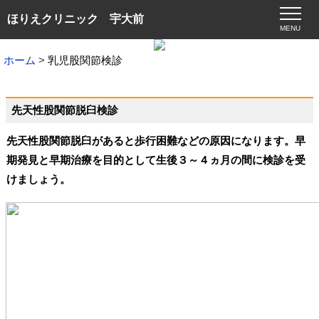
ほりえクリニック 宇大前
MENU
ホーム
乳児股関節検診
先天性股関節脱臼検診
先天性股関節脱臼があると歩行困難などの原因になります。早
期発見と早期治療を目的として生後３～４ヵ月の間に検診を受
けましょう。